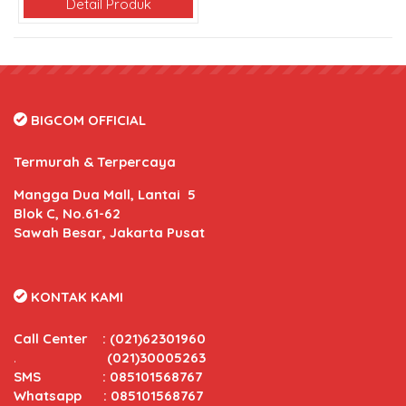
Detail Produk
BIGCOM OFFICIAL
Termurah & Terpercaya
Mangga Dua Mall, Lantai 5
Blok C, No.61-62
Sawah Besar, Jakarta Pusat
KONTAK KAMI
Call Center
:
(021)62301960
.
(021)30005263
SMS : 085101568767
Whatsapp : 085101568767