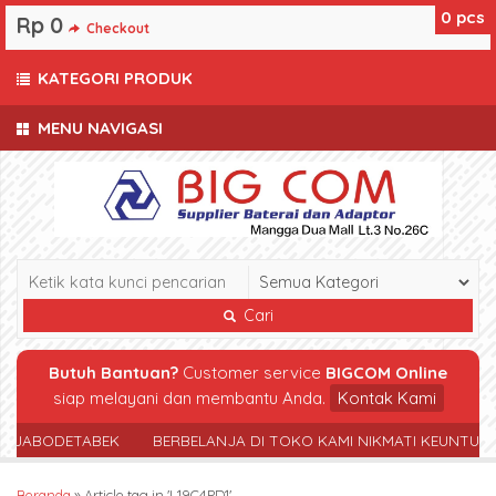
0
pcs
Rp 0
Checkout
KATEGORI PRODUK
MENU NAVIGASI
Cari
Butuh Bantuan?
Customer service
BIGCOM Online
siap melayani dan membantu Anda.
Kontak Kami
R JABODETABEK
BERBELANJA DI TOKO KAMI NIKMATI KEUNTUN
Beranda
»
Article tag in 'L19C4PD1'