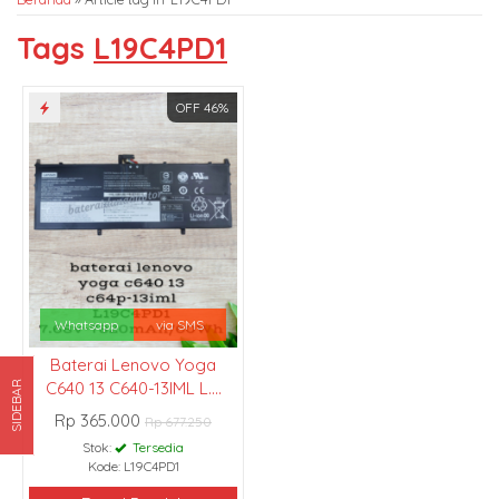
Tags
L19C4PD1
OFF 46%
Whatsapp
via SMS
Baterai Lenovo Yoga
C640 13 C640-13IML L....
SIDEBAR
Rp 365.000
Rp 677.250
Stok:
Tersedia
Kode: L19C4PD1