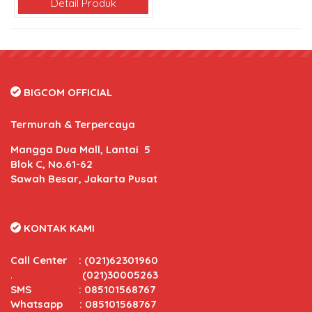
Detail Produk
BIGCOM OFFICIAL
Termurah & Terpercaya
Mangga Dua Mall, Lantai 5
Blok C, No.61-62
Sawah Besar, Jakarta Pusat
KONTAK KAMI
Call Center
:
(021)62301960
.
(021)30005263
SMS : 085101568767
Whatsapp : 085101568767