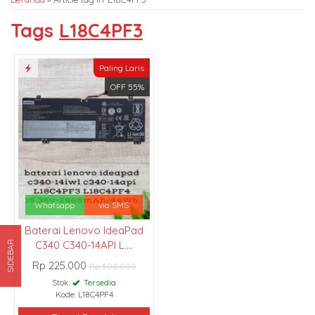
Tags
L18C4PF3
Paling Laris
OFF 55%
Whatsapp
via SMS
Baterai Lenovo IdeaPad
C340 C340-14API L....
SIDEBAR
Rp 225.000
Rp 500.000
Stok:
Tersedia
Kode: L18C4PF4