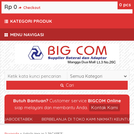
0
pcs
Rp 0
Checkout
KATEGORI PRODUK
MENU NAVIGASI
Cari
Butuh Bantuan?
Customer service
BIGCOM Online
siap melayani dan membantu Anda.
Kontak Kami
R JABODETABEK
BERBELANJA DI TOKO KAMI NIKMATI KEUNTUN
Beranda
»
Article tag in 'L18C4PF3'