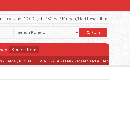
Buka Jam 10.00 s/d 17.30 WIB,Minggu/Hari Besar libur
Cari
nda.
Kontak Kami
, KECUALI LEWAT BATAS PENGIRIMAN SAMPAI JAM 17.30 WIB
TERS