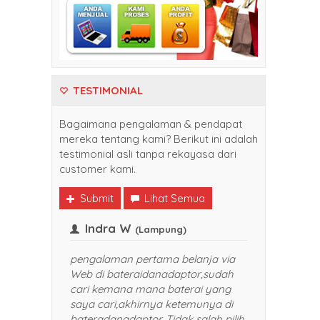
TESTIMONIAL
Bagaimana pengalaman & pendapat
mereka tentang kami? Berikut ini adalah
testimonial asli tanpa rekayasa dari
customer kami.
Submit
Lihat Semua
Indra W
(Balikpapan)
(Lampung)
li belanja di
pengalaman pertama belanja via
nadaptor. Harganya
Web di bateraidanadaptor,sudah
dan pelayanan yang
cari kemana mana baterai yang
TOP banget. Sukses selalu
saya cari,akhirnya ketemunya di
saya rekomendasikan
bateradanadaptor. Tidak salah pilih