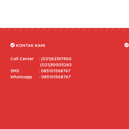
KONTAK KAMI
Call Center
:
(021)62301960
.
(021)30005263
SMS : 085101568767
Whatsapp : 085101568767
tas yang bersaing