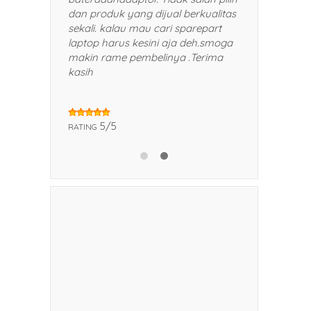
man dan kerabat saya.
dan produk yang dijual berkualitas
sekali. kalau mau cari sparepart
laptop harus kesini aja deh.smoga
makin rame pembelinya .Terima
kasih
5/5
RATING