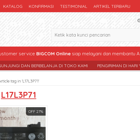
KATALOG
KONFIRMASI
TESTIMONIAL
ARTIKEL TERBARU
stomer service
BIGCOM Online
siap melayani dan membantu A
 DAN BERBELANJA DI TOKO KAMI
PENGIRIMAN DI HARI YG SAMA 
Article tag in 'L17L3P71'
s
L17L3P71
OFF 27%