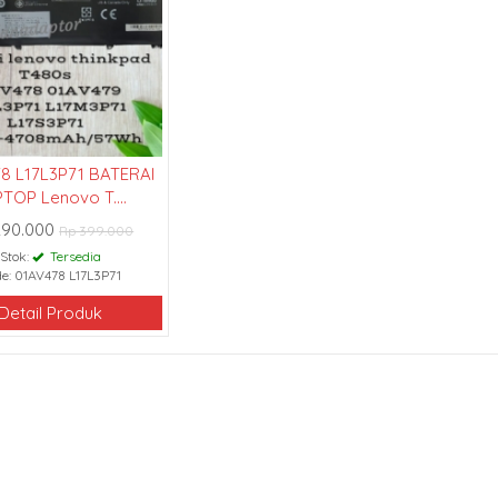
8 L17L3P71 BATERAI
TOP Lenovo T....
290.000
Rp 399.000
Stok:
Tersedia
e: 01AV478 L17L3P71
Detail Produk