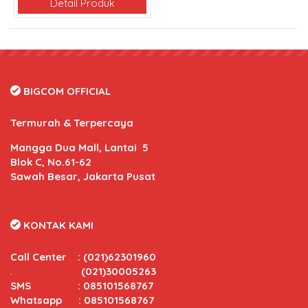
Detail Produk
BIGCOM OFFICIAL
Termurah & Terpercaya
Mangga Dua Mall, Lantai 5
Blok C, No.61-62
Sawah Besar, Jakarta Pusat
KONTAK KAMI
Call Center
:
(021)62301960
.
(021)30005263
SMS : 085101568767
Whatsapp : 085101568767