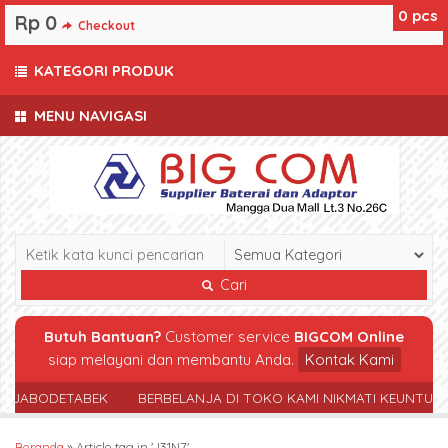
0
pcs
Rp 0
Checkout
KATEGORI PRODUK
MENU NAVIGASI
Cari
Butuh Bantuan?
Customer service
BIGCOM Online
siap melayani dan membantu Anda.
Kontak Kami
R JABODETABEK
BERBELANJA DI TOKO KAMI NIKMATI KEUNTUN
Beranda
»
Article tag in 'J31N7'