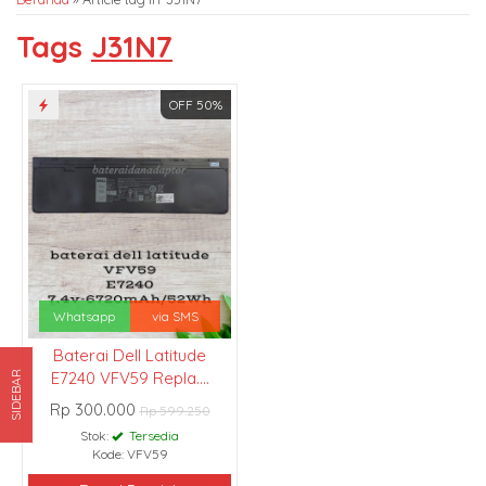
Tags
J31N7
OFF 50%
Whatsapp
via SMS
Baterai Dell Latitude
E7240 VFV59 Repla....
SIDEBAR
Rp 300.000
Rp 599.250
Stok:
Tersedia
Kode: VFV59