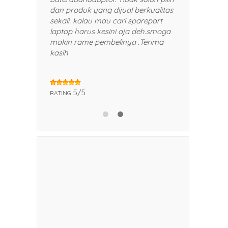
man dan kerabat saya.
dan produk yang dijual berkualitas
sekali. kalau mau cari sparepart
laptop harus kesini aja deh.smoga
makin rame pembelinya .Terima
kasih
5/5
RATING