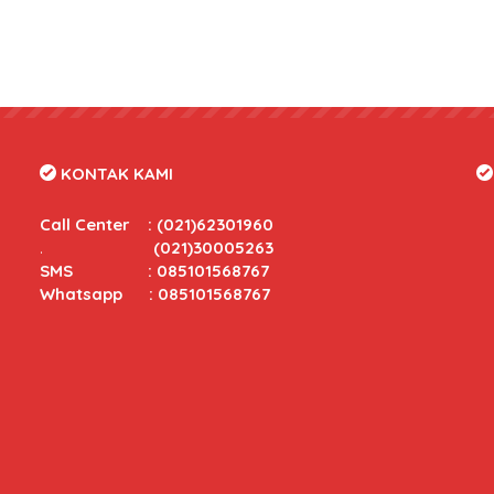
KONTAK KAMI
Call Center
:
(021)62301960
.
(021)30005263
SMS : 085101568767
Whatsapp : 085101568767
tas yang bersaing