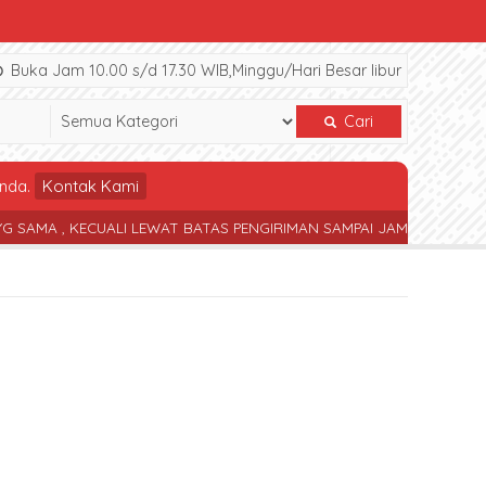
Buka Jam 10.00 s/d 17.30 WIB,Minggu/Hari Besar libur
Cari
nda.
Kontak Kami
, KECUALI LEWAT BATAS PENGIRIMAN SAMPAI JAM 17.30 WIB
TERS