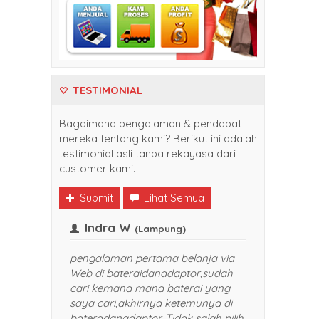
TESTIMONIAL
Bagaimana pengalaman & pendapat
mereka tentang kami? Berikut ini adalah
testimonial asli tanpa rekayasa dari
customer kami.
Submit
Lihat Semua
Indra W
(Balikpapan)
(Lampung)
li belanja di
pengalaman pertama belanja via
nadaptor. Harganya
Web di bateraidanadaptor,sudah
dan pelayanan yang
cari kemana mana baterai yang
TOP banget. Sukses selalu
saya cari,akhirnya ketemunya di
saya rekomendasikan
bateradanadaptor. Tidak salah pilih