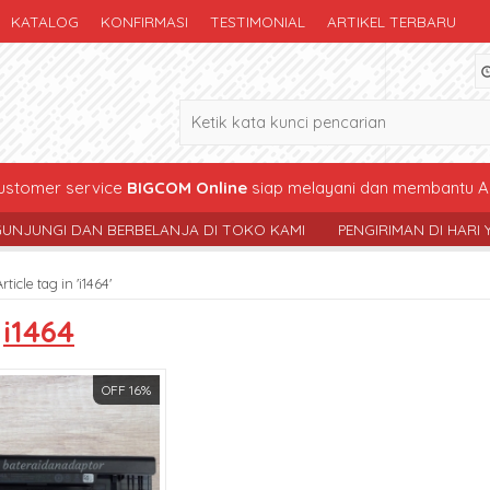
KATALOG
KONFIRMASI
TESTIMONIAL
ARTIKEL TERBARU
stomer service
BIGCOM Online
siap melayani dan membantu A
 DAN BERBELANJA DI TOKO KAMI
PENGIRIMAN DI HARI YG SAMA 
rticle tag in 'i1464'
s
i1464
OFF 16%