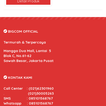
Detail Produk
BIGCOM OFFICIAL
Termurah & Terpercaya
Mangga Dua Mall, Lantai 5
Blok C, No.61-62
Sawah Besar, Jakarta Pusat
KONTAK KAMI
Call Center
:
(021)62301960
.
(021)30005263
SMS : 085101568767
Whatsapp : 085101568767