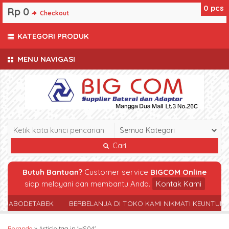
0
pcs
Rp 0
Checkout
KATEGORI PRODUK
MENU NAVIGASI
Cari
Butuh Bantuan?
Customer service
BIGCOM Online
siap melayani dan membantu Anda.
Kontak Kami
R JABODETABEK
BERBELANJA DI TOKO KAMI NIKMATI KEUNTUN
Beranda
»
Article tag in 'HS04'