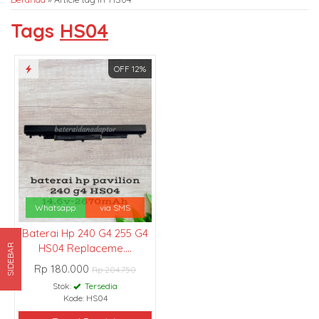
Tags
HS04
OFF 12%
Whatsapp
via SMS
Baterai Hp 240 G4 255 G4
HS04 Replaceme....
SIDEBAR
Rp 180.000
Rp 204.750
Stok:
Tersedia
Kode: HS04