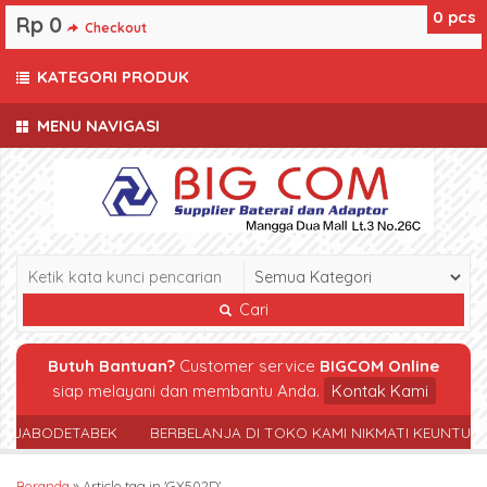
0
pcs
Rp 0
Checkout
KATEGORI PRODUK
MENU NAVIGASI
Cari
Butuh Bantuan?
Customer service
BIGCOM Online
siap melayani dan membantu Anda.
Kontak Kami
R JABODETABEK
BERBELANJA DI TOKO KAMI NIKMATI KEUNTUN
Beranda
»
Article tag in 'GX502D'