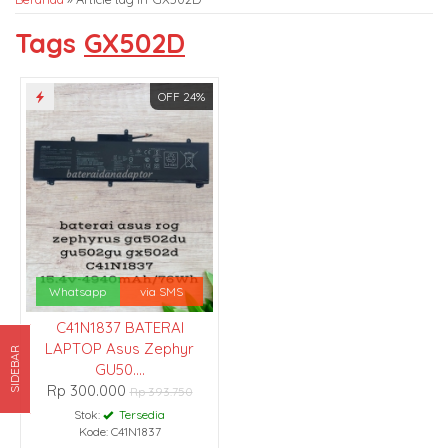
Tags
GX502D
OFF 24%
Whatsapp
via SMS
C41N1837 BATERAI
LAPTOP Asus Zephyr
SIDEBAR
GU50....
Rp 300.000
Rp 393.750
Stok:
Tersedia
Kode: C41N1837