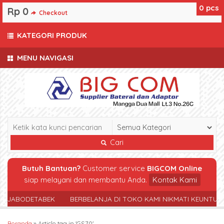
0
pcs
Rp 0
Checkout
KATEGORI PRODUK
MENU NAVIGASI
Cari
Butuh Bantuan?
Customer service
BIGCOM Online
siap melayani dan membantu Anda.
Kontak Kami
R JABODETABEK
BERBELANJA DI TOKO KAMI NIKMATI KEUNTUN
Beranda
»
Article tag in 'GS70'