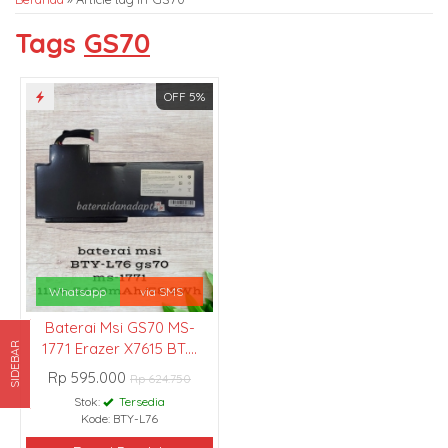
Tags
GS70
OFF 5%
Whatsapp
via SMS
Baterai Msi GS70 MS-
1771 Erazer X7615 BT....
SIDEBAR
Rp 595.000
Rp 624.750
Stok:
Tersedia
Kode: BTY-L76