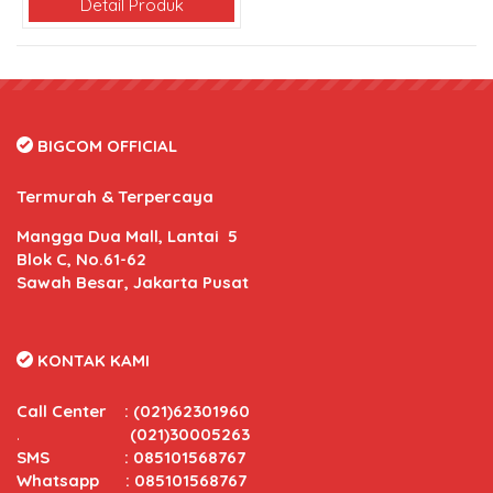
Detail Produk
BIGCOM OFFICIAL
Termurah & Terpercaya
Mangga Dua Mall, Lantai 5
Blok C, No.61-62
Sawah Besar, Jakarta Pusat
KONTAK KAMI
Call Center
:
(021)62301960
.
(021)30005263
SMS : 085101568767
Whatsapp : 085101568767