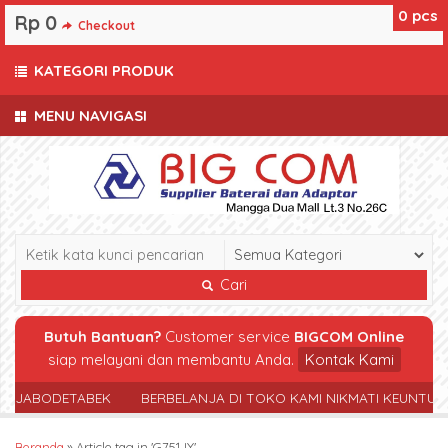
0
pcs
Rp 0
Checkout
KATEGORI PRODUK
MENU NAVIGASI
Cari
Butuh Bantuan?
Customer service
BIGCOM Online
siap melayani dan membantu Anda.
Kontak Kami
R JABODETABEK
BERBELANJA DI TOKO KAMI NIKMATI KEUNTUN
Beranda
»
Article tag in 'G751JY'