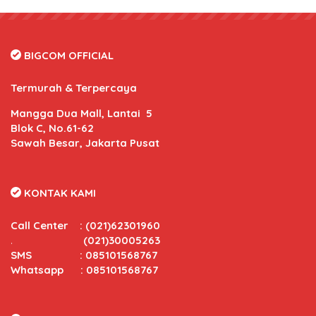
BIGCOM OFFICIAL
Termurah & Terpercaya
Mangga Dua Mall, Lantai 5
Blok C, No.61-62
Sawah Besar, Jakarta Pusat
KONTAK KAMI
Call Center
:
(021)62301960
.
(021)30005263
SMS : 085101568767
Whatsapp : 085101568767