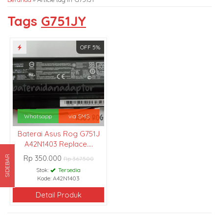
Tags
G751JY
OFF 5%
Whatsapp
via SMS
Baterai Asus Rog G751J
A42N1403 Replace....
Rp 350.000
SIDEBAR
Rp 367.500
Stok:
Tersedia
Kode: A42N1403
Detail Produk