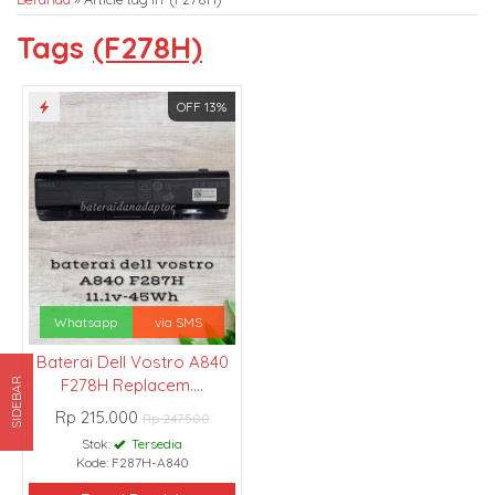
Tags
(F278H)
OFF 13%
Whatsapp
via SMS
Baterai Dell Vostro A840
F278H Replacem....
SIDEBAR
Rp 215.000
Rp 247.500
Stok:
Tersedia
Kode: F287H-A840