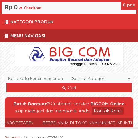
0
pcs
Rp 0
Checkout
KATEGORI PRODUK
MENU NAVIGASI
Cari
Butuh Bantuan?
Customer service
BIGCOM Online
siap melayani dan membantu Anda.
Kontak Kami
R JABODETABEK
BERBELANJA DI TOKO KAMI NIKMATI KEUNTUN
Beranda
»
Article tag in '(F278H)'