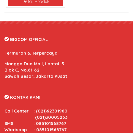
Detail Produk
BIGCOM OFFICIAL
Termurah & Terpercaya
Mangga Dua Mall, Lantai 5
Blok C, No.61-62
Sawah Besar, Jakarta Pusat
KONTAK KAMI
Call Center
:
(021)62301960
.
(021)30005263
SMS : 085101568767
Whatsapp : 085101568767