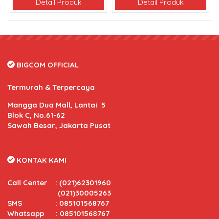
Detail Produk
Detail Produk
BIGCOM OFFICIAL
Termurah & Terpercaya
Mangga Dua Mall, Lantai 5
Blok C, No.61-62
Sawah Besar, Jakarta Pusat
KONTAK KAMI
Call Center
:
(021)62301960
.
(021)30005263
SMS : 085101568767
Whatsapp : 085101568767