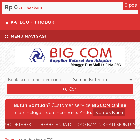
0
pcs
Rp 0
Checkout
KATEGORI PRODUK
MENU NAVIGASI
Cari
Butuh Bantuan?
Customer service
BIGCOM Online
siap melayani dan membantu Anda.
Kontak Kami
 JABODETABEK
BERBELANJA DI TOKO KAMI NIKMATI KEUNTUNG
Beranda
»
Article tag in 'ES1'