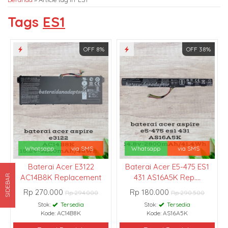
Tags
ES1
OFF 8%
OFF 38%
Whatsapp
via SMS
Whatsapp
via SMS
Baterai Acer E3122
Baterai Acer E5-475 ES1
AC14B8K Replacement
431 AS16A5K Rep....
SIDEBAR
Rp 270.000
Rp 180.000
Rp 294.000
Rp 290.500
Stok:
Tersedia
Stok:
Tersedia
Kode: AC14B8K
Kode: AS16A5K