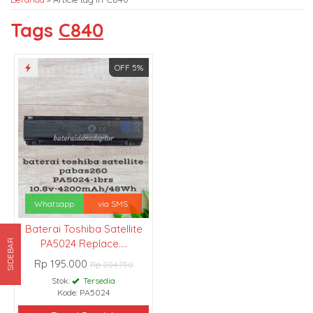
Tags
C840
OFF 5%
Whatsapp
via SMS
Baterai Toshiba Satellite
PA5024 Replace....
SIDEBAR
Rp 195.000
Rp 204.750
Stok:
Tersedia
Kode: PA5024