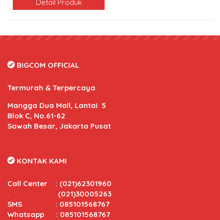
Detail Produk
BIGCOM OFFICIAL
Termurah & Terpercaya
Mangga Dua Mall, Lantai 5
Blok C, No.61-62
Sawah Besar, Jakarta Pusat
KONTAK KAMI
Call Center
:
(021)62301960
.
(021)30005263
SMS : 085101568767
Whatsapp : 085101568767