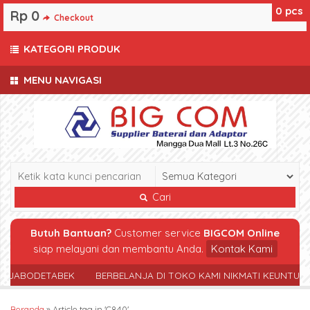
0
pcs
Rp 0
Checkout
KATEGORI PRODUK
MENU NAVIGASI
Cari
Butuh Bantuan?
Customer service
BIGCOM Online
siap melayani dan membantu Anda.
Kontak Kami
R JABODETABEK
BERBELANJA DI TOKO KAMI NIKMATI KEUNTUN
Beranda
»
Article tag in 'C840'