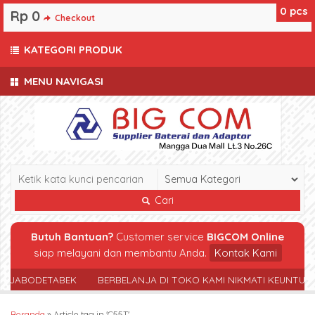
0
pcs
Rp 0
Checkout
KATEGORI PRODUK
MENU NAVIGASI
Cari
Butuh Bantuan?
Customer service
BIGCOM Online
siap melayani dan membantu Anda.
Kontak Kami
R JABODETABEK
BERBELANJA DI TOKO KAMI NIKMATI KEUNTUN
Beranda
»
Article tag in 'C55T'