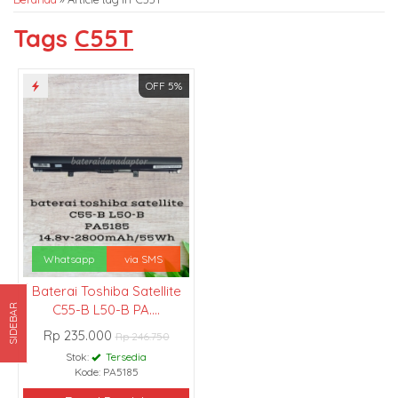
Tags
C55T
OFF 5%
Whatsapp
via SMS
Baterai Toshiba Satellite
C55-B L50-B PA....
SIDEBAR
Rp 235.000
Rp 246.750
Stok:
Tersedia
Kode: PA5185