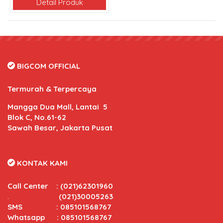
Detail Produk
BIGCOM OFFICIAL
Termurah & Terpercaya
Mangga Dua Mall, Lantai 5
Blok C, No.61-62
Sawah Besar, Jakarta Pusat
KONTAK KAMI
Call Center
:
(021)62301960
.
(021)30005263
SMS : 085101568767
Whatsapp : 085101568767