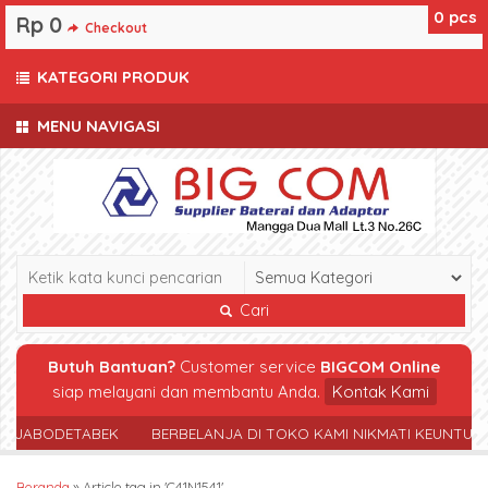
0
pcs
Rp 0
Checkout
KATEGORI PRODUK
MENU NAVIGASI
Cari
Butuh Bantuan?
Customer service
BIGCOM Online
siap melayani dan membantu Anda.
Kontak Kami
R JABODETABEK
BERBELANJA DI TOKO KAMI NIKMATI KEUNTUN
Beranda
»
Article tag in 'C41N1541'