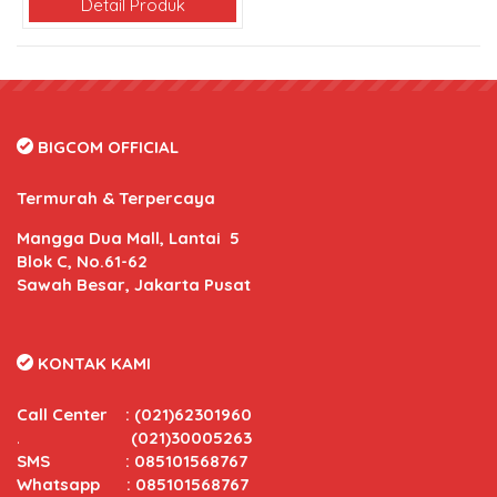
Detail Produk
BIGCOM OFFICIAL
Termurah & Terpercaya
Mangga Dua Mall, Lantai 5
Blok C, No.61-62
Sawah Besar, Jakarta Pusat
KONTAK KAMI
Call Center
:
(021)62301960
.
(021)30005263
SMS : 085101568767
Whatsapp : 085101568767