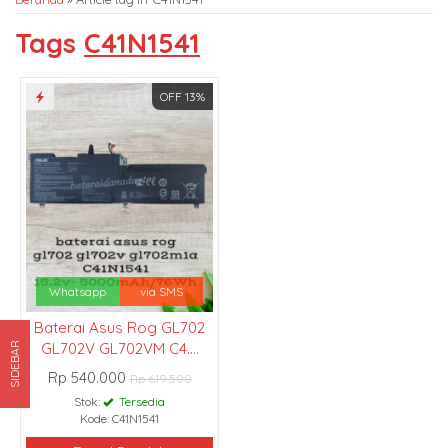
Tags
C41N1541
OFF 13%
Whatsapp
via SMS
Baterai Asus Rog GL702
GL702V GL702VM C4....
SIDEBAR
Rp 540.000
Rp 619.500
Stok:
Tersedia
Kode: C41N1541