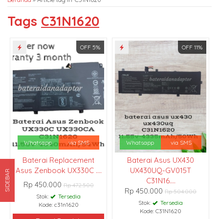
Tags
C31N1620
OFF 5%
OFF 11%
Whatsapp
via SMS
Whatsapp
via SMS
Baterai Replacement
Baterai Asus UX430
Asus Zenbook UX330C ....
UX430UQ-GV015T
SIDEBAR
C31N16....
Rp 450.000
Rp 472.500
Rp 450.000
Rp 504.000
Stok:
Tersedia
Stok:
Tersedia
Kode: c31n1620
Kode: C31N1620