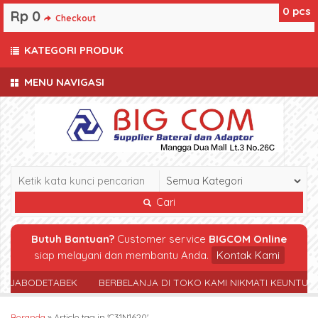
0
pcs
Rp 0
Checkout
KATEGORI PRODUK
MENU NAVIGASI
Cari
Butuh Bantuan?
Customer service
BIGCOM Online
siap melayani dan membantu Anda.
Kontak Kami
R JABODETABEK
BERBELANJA DI TOKO KAMI NIKMATI KEUNTUN
Beranda
»
Article tag in 'C31N1620'