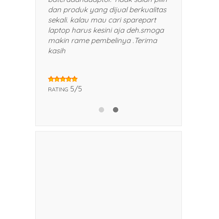
eman dan kerabat saya.
dan produk yang dijual berkualita
sekali. kalau mau cari sparepart
laptop harus kesini aja deh.smog
makin rame pembelinya .Terima
kasih
5
5/5
RATING