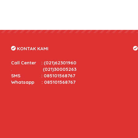
KONTAK KAMI
Call Center
:
(021)62301960
.
(021)30005263
SMS : 085101568767
Whatsapp : 085101568767
tas yang bersaing