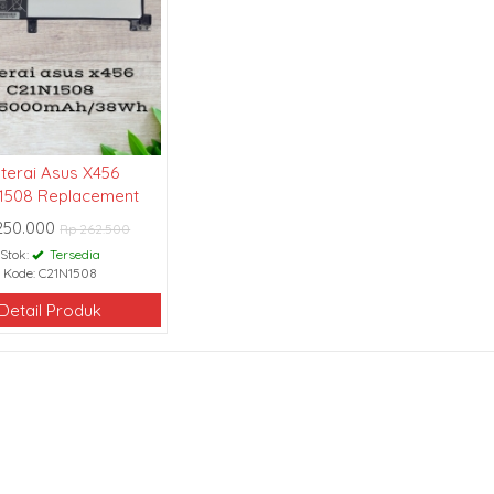
terai Asus X456
1508 Replacement
250.000
Rp 262.500
Stok:
Tersedia
Kode: C21N1508
Detail Produk