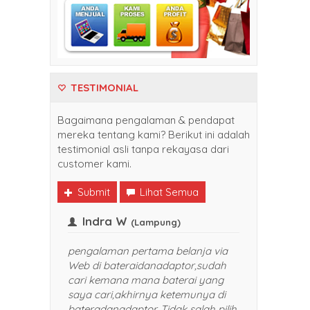
TESTIMONIAL
Bagaimana pengalaman & pendapat
mereka tentang kami? Berikut ini adalah
testimonial asli tanpa rekayasa dari
customer kami.
Submit
Lihat Semua
k
Indra W
(Balikpapan)
(Lampung)
kali belanja di
pengalaman pertama belanja via
anadaptor. Harganya
Web di bateraidanadaptor,sudah
 dan pelayanan yang
cari kemana mana baterai yang
 TOP banget. Sukses selalu
saya cari,akhirnya ketemunya di
 saya rekomendasikan
bateradanadaptor. Tidak salah pil