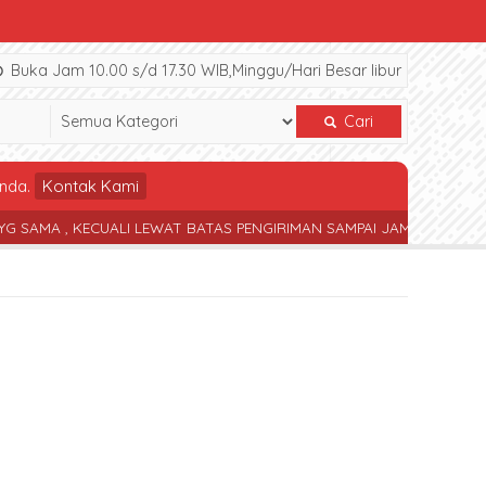
Buka Jam 10.00 s/d 17.30 WIB,Minggu/Hari Besar libur
Cari
nda.
Kontak Kami
, KECUALI LEWAT BATAS PENGIRIMAN SAMPAI JAM 17.30 WIB
TERS