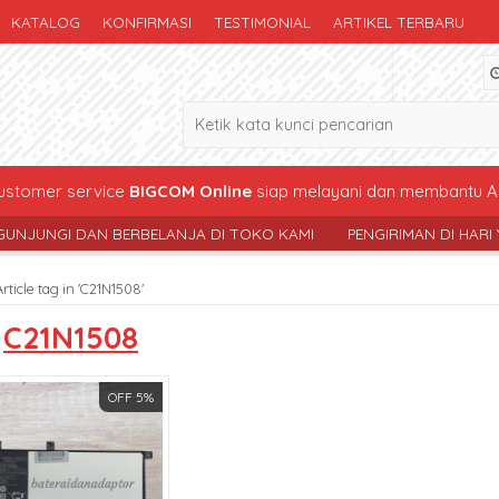
KATALOG
KONFIRMASI
TESTIMONIAL
ARTIKEL TERBARU
stomer service
BIGCOM Online
siap melayani dan membantu A
I DAN BERBELANJA DI TOKO KAMI
PENGIRIMAN DI HARI YG SAMA 
Article tag in 'C21N1508'
s
C21N1508
OFF 5%