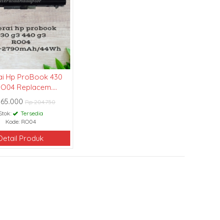
ai Hp ProBook 430
O04 Replacem....
165.000
Rp 204.750
Stok:
Tersedia
Kode: RO04
Detail Produk