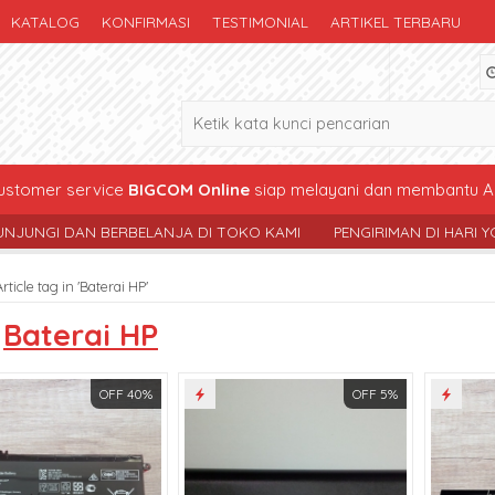
KATALOG
KONFIRMASI
TESTIMONIAL
ARTIKEL TERBARU
stomer service
BIGCOM Online
siap melayani dan membantu A
AN BERBELANJA DI TOKO KAMI
PENGIRIMAN DI HARI YG SAMA , 
Article tag in 'Baterai HP'
s
Baterai HP
OFF 40%
OFF 5%