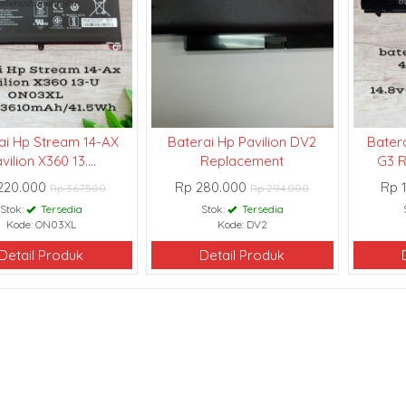
ai Hp Stream 14-AX
Baterai Hp Pavilion DV2
Bater
vilion X360 13....
Replacement
G3 R
220.000
Rp 280.000
Rp 
Rp 367.500
Rp 294.000
Stok:
Tersedia
Stok:
Tersedia
Kode: ON03XL
Kode: DV2
Detail Produk
Detail Produk