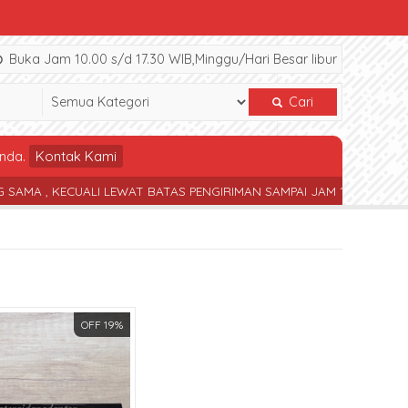
Buka Jam 10.00 s/d 17.30 WIB,Minggu/Hari Besar libur
Cari
nda.
Kontak Kami
KECUALI LEWAT BATAS PENGIRIMAN SAMPAI JAM 17.30 WIB
TERSEDI
OFF 19%