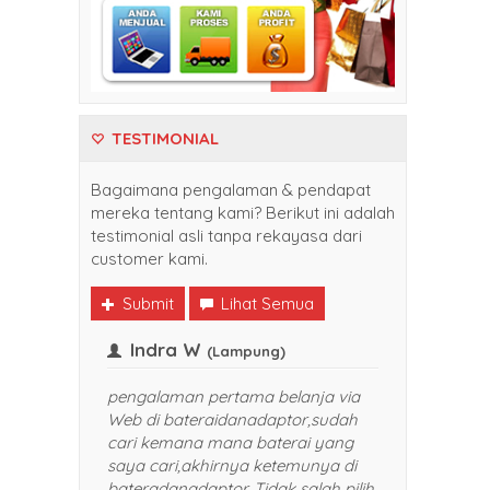
TESTIMONIAL
Bagaimana pengalaman & pendapat
mereka tentang kami? Berikut ini adalah
testimonial asli tanpa rekayasa dari
customer kami.
Submit
Lihat Semua
Frank
Indra W
(Balikpapan)
(Lampu
Senang sekali belanja di
pengalaman pertama
bateraidanadaptor. Harganya
Web di bateraidana
bersaing dan pelayanan yang
cari kemana mana b
diberikan TOP banget. Sukses selalu
saya cari,akhirnya 
dan akan saya rekomendasikan
bateradanadaptor. Ti