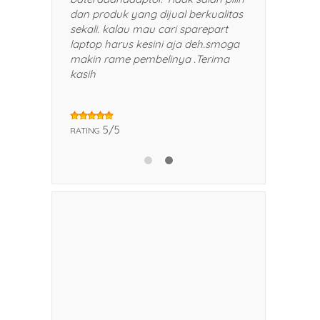
kepada teman dan kerabat saya.
dan produk yang dij
Trims!
sekali. kalau mau ca
laptop harus kesini
makin rame pembeli
kasih
5/5
RATING
5/5
RATING