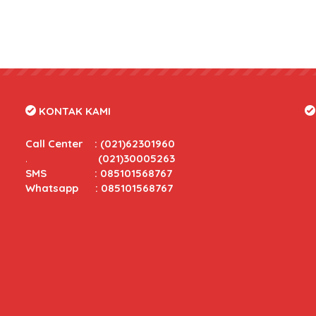
KONTAK KAMI
Call Center
:
(021)62301960
.
(021)30005263
SMS : 085101568767
Whatsapp : 085101568767
tas yang bersaing