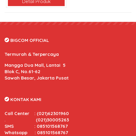
Detail Produk
BIGCOM OFFICIAL
Termurah & Terpercaya
Mangga Dua Mall, Lantai 5
Blok C, No.61-62
Sawah Besar, Jakarta Pusat
KONTAK KAMI
Call Center
:
(021)62301960
.
(021)30005263
SMS : 085101568767
Whatsapp : 085101568767