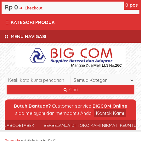
0
pcs
Rp 0
Checkout
KATEGORI PRODUK
MENU NAVIGASI
Cari
Butuh Bantuan?
Customer service
BIGCOM Online
siap melayani dan membantu Anda.
Kontak Kami
R JABODETABEK
BERBELANJA DI TOKO KAMI NIKMATI KEUNTUN
Beranda
»
Article tag in 'B40'