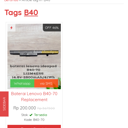
Tags
B40
OFF 46%
Whatsapp
via SMS
Baterai Lenovo B40-70
Replacement
SIDEBAR
Rp 200.000
Rp 367.500
Stok:
Tersedia
Kode: B40-70