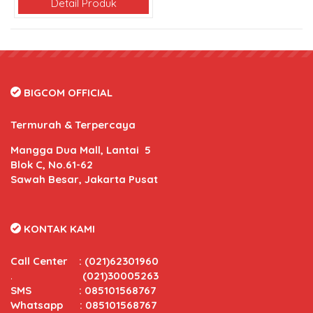
Detail Produk
BIGCOM OFFICIAL
Termurah & Terpercaya
Mangga Dua Mall, Lantai 5
Blok C, No.61-62
Sawah Besar, Jakarta Pusat
KONTAK KAMI
Call Center
:
(021)62301960
.
(021)30005263
SMS : 085101568767
Whatsapp : 085101568767