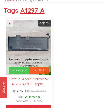
Tags
A1297 A
OFF 5%
Whatsapp
via SMS
Baterai Apple Macbook
A1297 A1309 Repla....
SIDEBAR
Rp 625.000
Rp 656.250
Stok:
Tersedia
Kode: A1297 - A1309