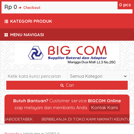
0
pcs
Rp 0
Checkout
KATEGORI PRODUK
MENU NAVIGASI
Cari
Butuh Bantuan?
Customer service
BIGCOM Online
siap melayani dan membantu Anda.
Kontak Kami
R JABODETABEK
BERBELANJA DI TOKO KAMI NIKMATI KEUNTUN
Beranda
»
Article tag in 'A1297 A'