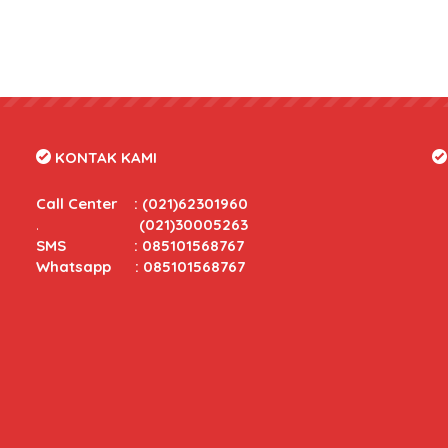
KONTAK KAMI
Call Center
:
(021)62301960
.
(021)30005263
SMS : 085101568767
Whatsapp : 085101568767
tas yang bersaing