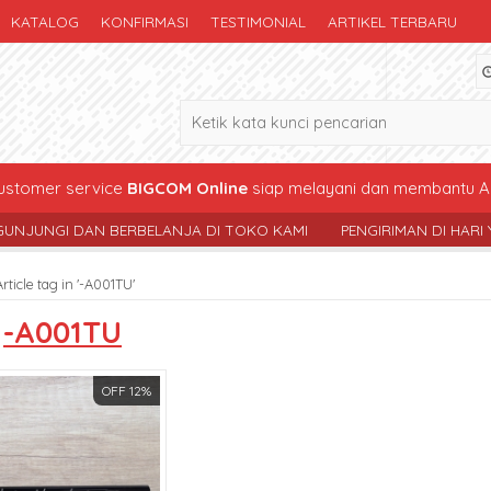
KATALOG
KONFIRMASI
TESTIMONIAL
ARTIKEL TERBARU
stomer service
BIGCOM Online
siap melayani dan membantu A
 DAN BERBELANJA DI TOKO KAMI
PENGIRIMAN DI HARI YG SAMA 
Article tag in '-A001TU'
s
-A001TU
OFF 12%