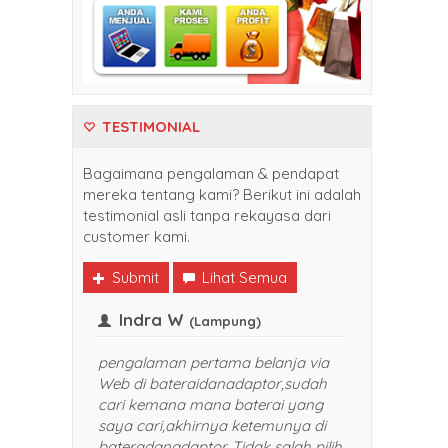
TESTIMONIAL
Bagaimana pengalaman & pendapat
mereka tentang kami? Berikut ini adalah
testimonial asli tanpa rekayasa dari
customer kami.
Submit
Lihat Semua
ank
Indra W
(Balikpapan)
(Lampung)
 sekali belanja di
pengalaman pertama belanja v
idanadaptor. Harganya
Web di bateraidanadaptor,sud
ng dan pelayanan yang
cari kemana mana baterai ya
kan TOP banget. Sukses selalu
saya cari,akhirnya ketemunya 
kan saya rekomendasikan
bateradanadaptor. Tidak salah p