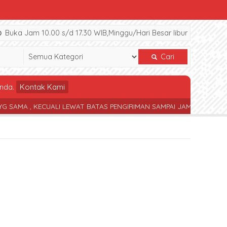
Buka Jam 10.00 s/d 17.30 WIB,Minggu/Hari Besar libur
Cari
nda.
Kontak Kami
, KECUALI LEWAT BATAS PENGIRIMAN SAMPAI JAM 17.30 WIB
TERSE