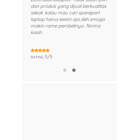
 teman dan kerabat saya.
dan produk yang dijual berkual
sekali. kalau mau cari sparepar
laptop harus kesini aja deh.sm
makin rame pembelinya .Terim
kasih
5/5
5/5
RATING