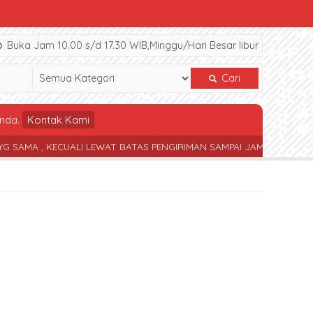
Buka Jam 10.00 s/d 17.30 WIB,Minggu/Hari Besar libur
Cari
nda.
Kontak Kami
, KECUALI LEWAT BATAS PENGIRIMAN SAMPAI JAM 17.30 WIB
TERS