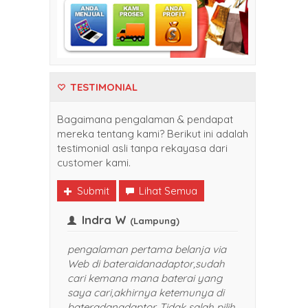
TESTIMONIAL
Bagaimana pengalaman & pendapat
mereka tentang kami? Berikut ini adalah
testimonial asli tanpa rekayasa dari
customer kami.
Submit
Lihat Semua
Indra W
alikpapan)
(Lampung)
i belanja di
pengalaman pertama belanja via
daptor. Harganya
Web di bateraidanadaptor,sudah
n pelayanan yang
cari kemana mana baterai yang
P banget. Sukses selalu
saya cari,akhirnya ketemunya di
aya rekomendasikan
bateradanadaptor. Tidak salah pilih