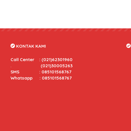
KONTAK KAMI
Call Center
:
(021)62301960
.
(021)30005263
SMS : 085101568767
Whatsapp : 085101568767
tas yang bersaing