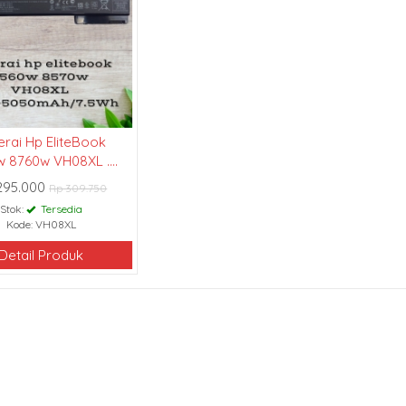
erai Hp EliteBook
 8760w VH08XL ....
295.000
Rp 309.750
Stok:
Tersedia
Kode: VH08XL
Detail Produk