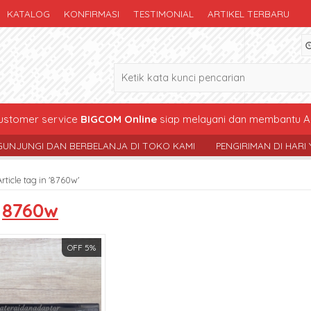
KATALOG
KONFIRMASI
TESTIMONIAL
ARTIKEL TERBARU
stomer service
BIGCOM Online
siap melayani dan membantu A
I DAN BERBELANJA DI TOKO KAMI
PENGIRIMAN DI HARI YG SAMA 
Article tag in '8760w'
s
8760w
OFF 5%