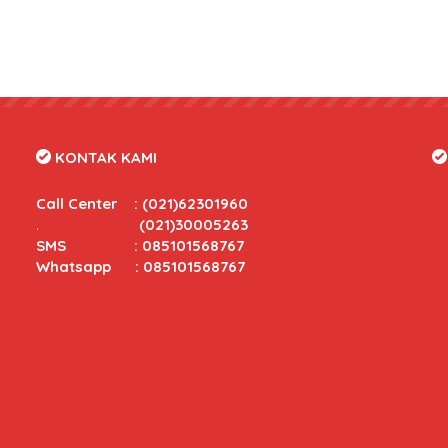
KONTAK KAMI
Call Center
:
(021)62301960
.
(021)30005263
SMS : 085101568767
Whatsapp : 085101568767
tas yang bersaing