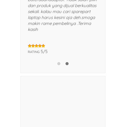
eman dan kerabat saya.
dan produk yang dijual berkualita
sekali. kalau mau cari sparepart
laptop harus kesini aja deh.smog
makin rame pembelinya .Terima
kasih
5
5/5
RATING