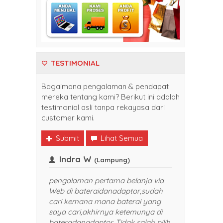
TESTIMONIAL
Bagaimana pengalaman & pendapat
mereka tentang kami? Berikut ini adalah
testimonial asli tanpa rekayasa dari
customer kami.
Submit
Lihat Semua
k
Indra W
(Balikpapan)
(Lampung)
kali belanja di
pengalaman pertama belanja via
anadaptor. Harganya
Web di bateraidanadaptor,sudah
 dan pelayanan yang
cari kemana mana baterai yang
 TOP banget. Sukses selalu
saya cari,akhirnya ketemunya di
 saya rekomendasikan
bateradanadaptor. Tidak salah pil