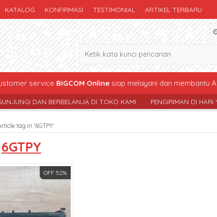
KATALOG
KONFIRMASI
TESTIMONIAL
ARTIKEL TERBARU
stomer service
BIGCOM Online
siap melayani dan membantu A
 DAN BERBELANJA DI TOKO KAMI
PENGIRIMAN DI HARI YG SAMA 
Article tag in '6GTPY'
s
6GTPY
OFF 52%