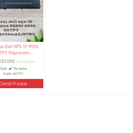
ai Dell XPS 15 9550
TPY Replacem....
330.000
Rp 682.500
Stok:
Tersedia
Kode: 6GTPY
Detail Produk