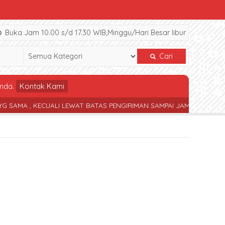
Buka Jam 10.00 s/d 17.30 WIB,Minggu/Hari Besar libur
Cari
nda.
Kontak Kami
, KECUALI LEWAT BATAS PENGIRIMAN SAMPAI JAM 17.30 WIB
TERS