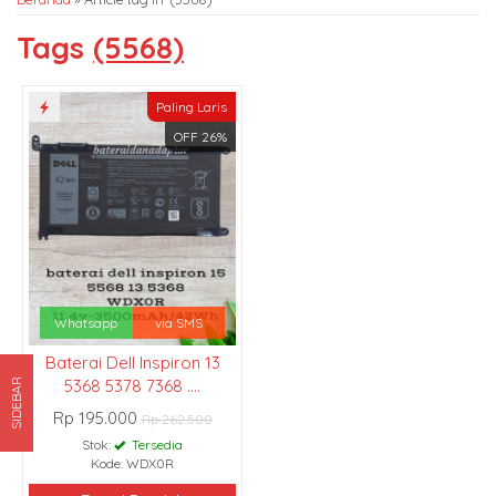
Tags
(5568)
Paling Laris
OFF 26%
Whatsapp
via SMS
Baterai Dell Inspiron 13
5368 5378 7368 ....
SIDEBAR
Rp 195.000
Rp 262.500
Stok:
Tersedia
Kode: WDX0R