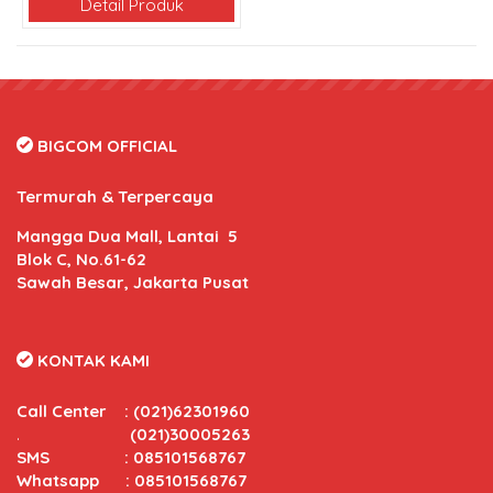
Detail Produk
BIGCOM OFFICIAL
Termurah & Terpercaya
Mangga Dua Mall, Lantai 5
Blok C, No.61-62
Sawah Besar, Jakarta Pusat
KONTAK KAMI
Call Center
:
(021)62301960
.
(021)30005263
SMS : 085101568767
Whatsapp : 085101568767