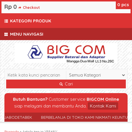
0
pcs
Rp 0
Checkout
KATEGORI PRODUK
MENU NAVIGASI
Cari
Butuh Bantuan?
Customer service
BIGCOM Online
siap melayani dan membantu Anda.
Kontak Kami
R JABODETABEK
BERBELANJA DI TOKO KAMI NIKMATI KEUNTUN
Beranda
»
Article tag in '(5568)'