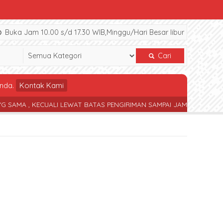
Buka Jam 10.00 s/d 17.30 WIB,Minggu/Hari Besar libur
Cari
nda.
Kontak Kami
, KECUALI LEWAT BATAS PENGIRIMAN SAMPAI JAM 17.30 WIB
TERS