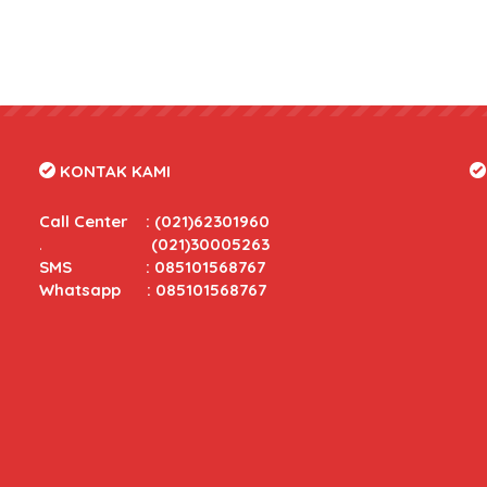
KONTAK KAMI
Call Center
:
(021)62301960
.
(021)30005263
SMS : 085101568767
Whatsapp : 085101568767
tas yang bersaing