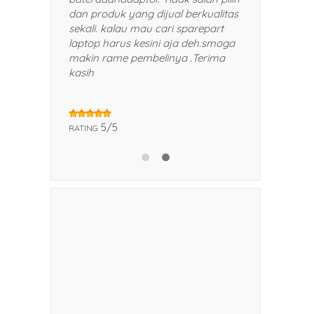
man dan kerabat saya.
dan produk yang dijual berkualitas
sekali. kalau mau cari sparepart
laptop harus kesini aja deh.smoga
makin rame pembelinya .Terima
kasih
5/5
RATING