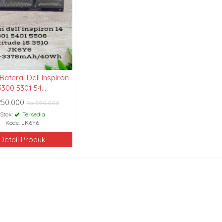
Baterai Dell Inspiron
5300 5301 54....
250.000
Rp 390.000
Stok:
Tersedia
Kode: JK6Y6
Detail Produk