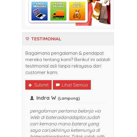
TESTIMONIAL
Bagaimana pengalaman & pendapat
mereka tentang kami? Berikut ini adalah
testimonial asli tanpa rekayasa dari
customer kami.
Submit
Lihat Semua
Indra W
(Balikpapan)
(Lampung)
li belanja di
pengalaman pertama belanja via
nadaptor. Harganya
Web di bateraidanadaptor,sudah
dan pelayanan yang
cari kemana mana baterai yang
TOP banget. Sukses selalu
saya cari,akhirnya ketemunya di
saya rekomendasikan
bateradanadaptor. Tidak salah pilih