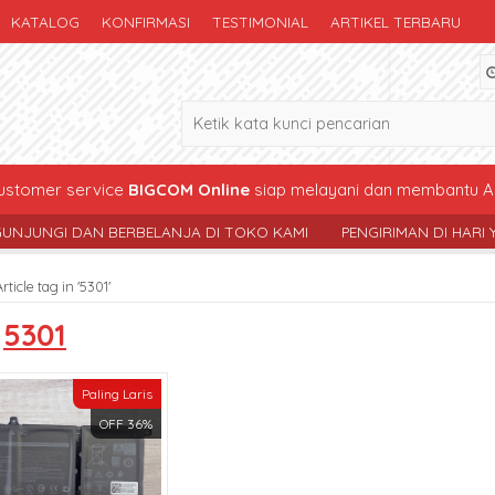
KATALOG
KONFIRMASI
TESTIMONIAL
ARTIKEL TERBARU
stomer service
BIGCOM Online
siap melayani dan membantu A
 DAN BERBELANJA DI TOKO KAMI
PENGIRIMAN DI HARI YG SAMA 
rticle tag in '5301'
s
5301
Paling Laris
OFF 36%