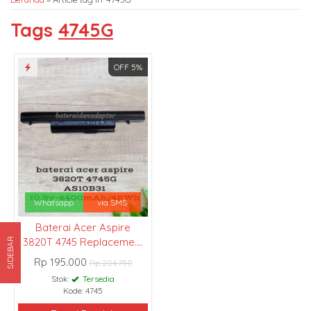
Tags
4745G
OFF 5%
Whatsapp
via SMS
Baterai Acer Aspire
3820T 4745 Replaceme....
SIDEBAR
Rp 195.000
Rp 204.750
Stok:
Tersedia
Kode: 4745