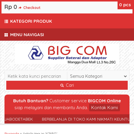
0
pcs
Rp 0
Checkout
KATEGORI PRODUK
MENU NAVIGASI
Cari
Butuh Bantuan?
Customer service
BIGCOM Online
siap melayani dan membantu Anda.
Kontak Kami
R JABODETABEK
BERBELANJA DI TOKO KAMI NIKMATI KEUNTUN
Beranda
»
Article tag in '4745G'