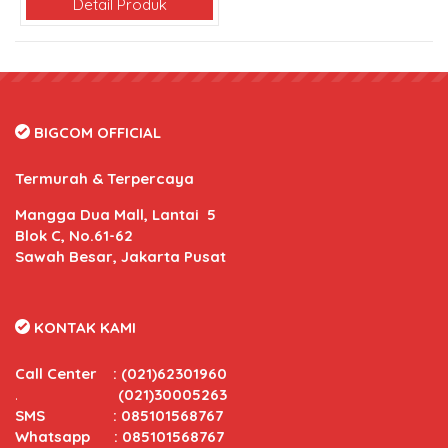
Detail Produk
BIGCOM OFFICIAL
Termurah & Terpercaya
Mangga Dua Mall, Lantai 5
Blok C, No.61-62
Sawah Besar, Jakarta Pusat
KONTAK KAMI
Call Center
:
(021)62301960
.
(021)30005263
SMS : 085101568767
Whatsapp : 085101568767