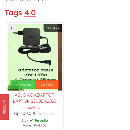
Tags
4.0
OFF 43%
Whatsapp
via SMS
ASUS AC ADAPTOR
LAPTOP S200E X202E
SIDEBAR
X201E....
Rp 100.000
Rp 175.000
Stok:
Tersedia
Kode: 19v-1.75a