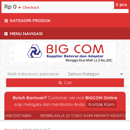
0
pcs
Rp 0
Checkout
KATEGORI PRODUK
MENU NAVIGASI
Cari
Butuh Bantuan?
Customer service
BIGCOM Online
siap melayani dan membantu Anda.
Kontak Kami
R JABODETABEK
BERBELANJA DI TOKO KAMI NIKMATI KEUNTUN
Beranda
»
Article tag in '4.0'