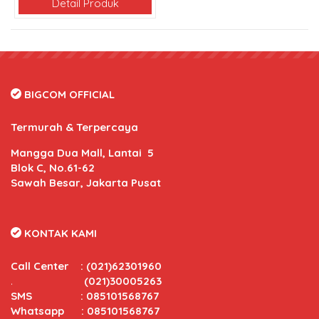
Detail Produk
BIGCOM OFFICIAL
Termurah & Terpercaya
Mangga Dua Mall, Lantai 5
Blok C, No.61-62
Sawah Besar, Jakarta Pusat
KONTAK KAMI
Call Center
:
(021)62301960
.
(021)30005263
SMS : 085101568767
Whatsapp : 085101568767