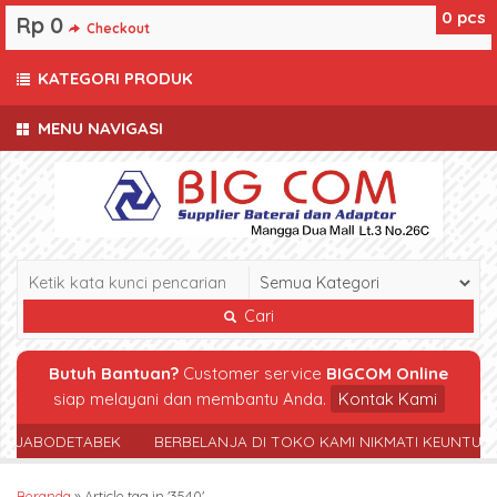
0
pcs
Rp 0
Checkout
KATEGORI PRODUK
MENU NAVIGASI
Cari
Butuh Bantuan?
Customer service
BIGCOM Online
siap melayani dan membantu Anda.
Kontak Kami
R JABODETABEK
BERBELANJA DI TOKO KAMI NIKMATI KEUNTUN
Beranda
»
Article tag in '3540'