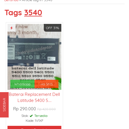
Tags
3540
OFF 31%
Whatsapp
via SMS
Baterai Replacement Dell
Latitude 5400 5....
SIDEBAR
Rp 290.000
Rp 420.000
Stok:
Tersedia
Kode: 1V1XF