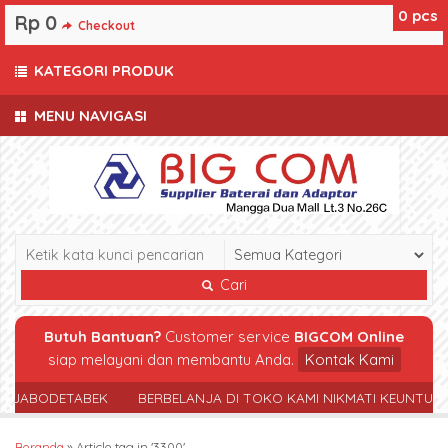
0
pcs
Rp 0
Checkout
KATEGORI PRODUK
MENU NAVIGASI
Cari
Butuh Bantuan?
Customer service
BIGCOM Online
siap melayani dan membantu Anda.
Kontak Kami
R JABODETABEK
BERBELANJA DI TOKO KAMI NIKMATI KEUNTUN
Beranda
»
Article tag in '3300'