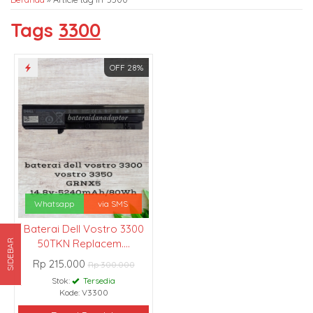
Tags
3300
OFF 28%
Whatsapp
via SMS
Baterai Dell Vostro 3300
50TKN Replacem....
SIDEBAR
Rp 215.000
Rp 300.000
Stok:
Tersedia
Kode: V3300