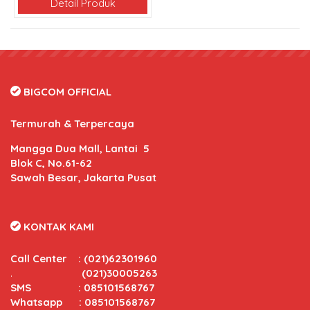
Detail Produk
BIGCOM OFFICIAL
Termurah & Terpercaya
Mangga Dua Mall, Lantai 5
Blok C, No.61-62
Sawah Besar, Jakarta Pusat
KONTAK KAMI
Call Center
:
(021)62301960
.
(021)30005263
SMS : 085101568767
Whatsapp : 085101568767