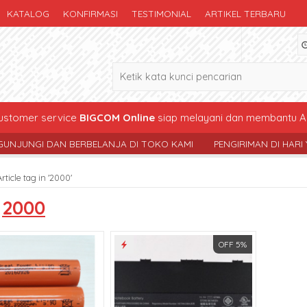
KATALOG
KONFIRMASI
TESTIMONIAL
ARTIKEL TERBARU
stomer service
BIGCOM Online
siap melayani dan membantu A
I DAN BERBELANJA DI TOKO KAMI
PENGIRIMAN DI HARI YG SAMA
Article tag in '2000'
s
2000
OFF 5%