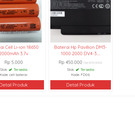
ai Cell Li-ion 18650
Baterai Hp Pavillion DM3-
2000mAh 3.7v
1000 2000 DV4-3....
Rp 5.000
Rp 450.000
Rp 472.500
Stok:
Tersedia
Stok:
Tersedia
Kode: cell baterai
Kode: FD06
Detail Produk
Detail Produk