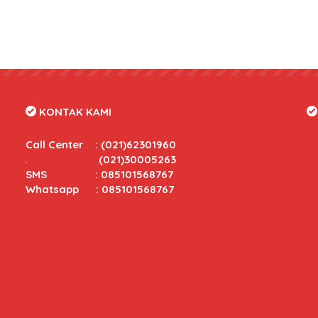
KONTAK KAMI
Call Center
:
(021)62301960
.
(021)30005263
SMS : 085101568767
Whatsapp : 085101568767
tas yang bersaing