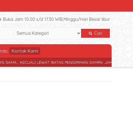
Buka Jam 10.00 s/d 17.30 WIB,Minggu/Hari Besar libur
Cari
nda.
Kontak Kami
 , KECUALI LEWAT BATAS PENGIRIMAN SAMPAI JAM 17.30 WIB
TER