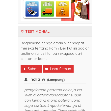
TESTIMONIAL
Bagaimana pengalaman & pendapat
mereka tentang kami? Berikut ini adalah
testimonial asli tanpa rekayasa dari
customer kami.
Submit
Lihat Semua
Indra W
kpapan)
(Lampung)
elanja di
pengalaman pertama belanja via
tor. Harganya
Web di bateraidanadaptor,sudah
elayanan yang
cari kemana mana baterai yang
anget. Sukses selalu
saya cari,akhirnya ketemunya di
 rekomendasikan
bateradanadaptor. Tidak salah pilih