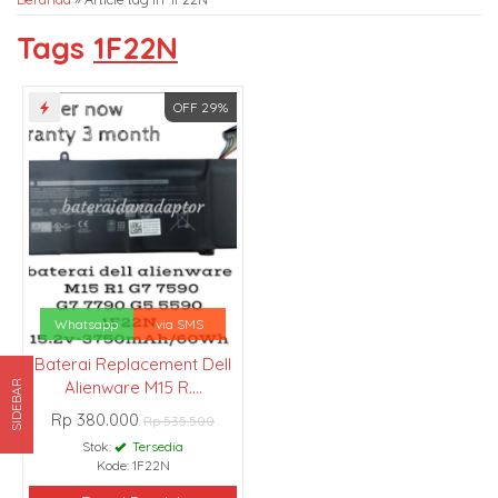
Tags
1F22N
OFF 29%
Whatsapp
via SMS
Baterai Replacement Dell
Alienware M15 R....
SIDEBAR
Rp 380.000
Rp 535.500
Stok:
Tersedia
Kode: 1F22N