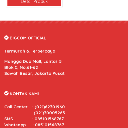
Detail Produk
BIGCOM OFFICIAL
Termurah & Terpercaya
Mangga Dua Mall, Lantai 5
Blok C, No.61-62
Sawah Besar, Jakarta Pusat
KONTAK KAMI
Call Center
:
(021)62301960
.
(021)30005263
SMS : 085101568767
Whatsapp : 085101568767