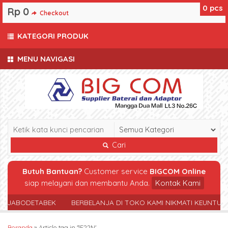
0
pcs
Rp 0
Checkout
KATEGORI PRODUK
MENU NAVIGASI
Cari
Butuh Bantuan?
Customer service
BIGCOM Online
siap melayani dan membantu Anda.
Kontak Kami
R JABODETABEK
BERBELANJA DI TOKO KAMI NIKMATI KEUNTUN
Beranda
»
Article tag in '1F22N'