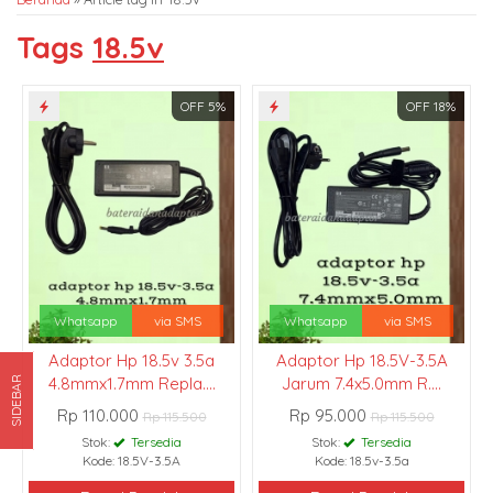
Tags
18.5v
OFF 5%
OFF 18%
Whatsapp
via SMS
Whatsapp
via SMS
Adaptor Hp 18.5v 3.5a
Adaptor Hp 18.5V-3.5A
4.8mmx1.7mm Repla....
Jarum 7.4x5.0mm R....
SIDEBAR
Rp 110.000
Rp 95.000
Rp 115.500
Rp 115.500
Stok:
Tersedia
Stok:
Tersedia
Kode: 18.5V-3.5A
Kode: 18.5v-3.5a