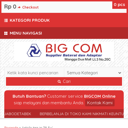
0
pcs
Rp 0
Checkout
KATEGORI PRODUK
MENU NAVIGASI
Cari
Butuh Bantuan?
Customer service
BIGCOM Online
siap melayani dan membantu Anda.
Kontak Kami
R JABODETABEK
BERBELANJA DI TOKO KAMI NIKMATI KEUNTUN
Beranda
»
Article tag in '18.5v'