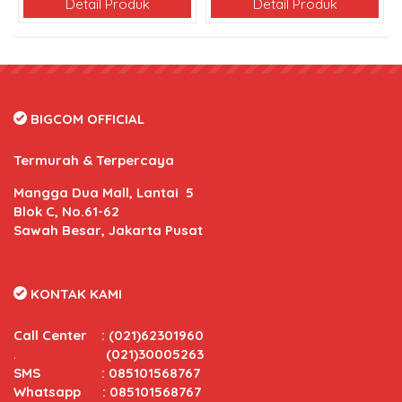
Detail Produk
Detail Produk
BIGCOM OFFICIAL
Termurah & Terpercaya
Mangga Dua Mall, Lantai 5
Blok C, No.61-62
Sawah Besar, Jakarta Pusat
KONTAK KAMI
Call Center
:
(021)62301960
.
(021)30005263
SMS : 085101568767
Whatsapp : 085101568767