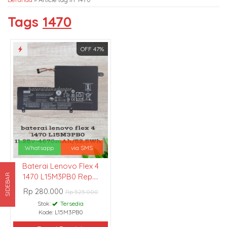
Tags
1470
OFF 47%
Whatsapp
via SMS
Baterai Lenovo Flex 4
1470 L15M3PB0 Rep....
SIDEBAR
Rp 280.000
Rp 525.000
Stok:
Tersedia
Kode: L15M3PB0