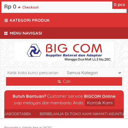
0
pcs
Rp 0
Checkout
KATEGORI PRODUK
MENU NAVIGASI
Cari
Butuh Bantuan?
Customer service
BIGCOM Online
siap melayani dan membantu Anda.
Kontak Kami
R JABODETABEK
BERBELANJA DI TOKO KAMI NIKMATI KEUNTUN
Beranda
»
Article tag in '1470'