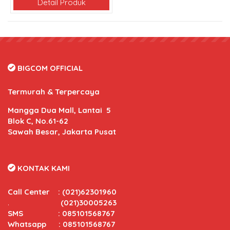
Detail Produk
BIGCOM OFFICIAL
Termurah & Terpercaya
Mangga Dua Mall, Lantai 5
Blok C, No.61-62
Sawah Besar, Jakarta Pusat
KONTAK KAMI
Call Center
:
(021)62301960
.
(021)30005263
SMS : 085101568767
Whatsapp : 085101568767