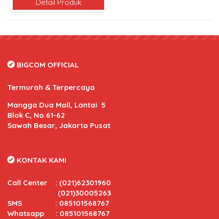
Detail Produk
BIGCOM OFFICIAL
Termurah & Terpercaya
Mangga Dua Mall, Lantai 5
Blok C, No.61-62
Sawah Besar, Jakarta Pusat
KONTAK KAMI
Call Center
:
(021)62301960
.
(021)30005263
SMS : 085101568767
Whatsapp : 085101568767