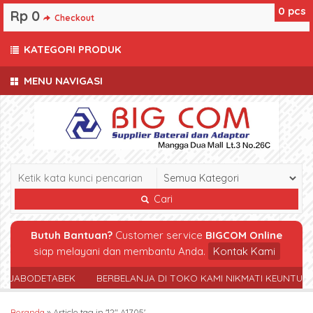
0
pcs
Rp 0
Checkout
KATEGORI PRODUK
MENU NAVIGASI
Cari
Butuh Bantuan?
Customer service
BIGCOM Online
siap melayani dan membantu Anda.
Kontak Kami
R JABODETABEK
BERBELANJA DI TOKO KAMI NIKMATI KEUNTUN
Beranda
»
Article tag in '12″ A1705'