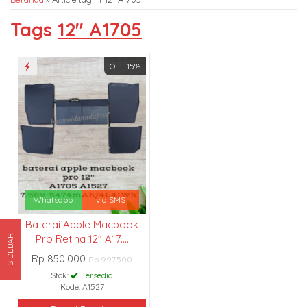
Tags
12″ A1705
OFF 15%
Whatsapp
via SMS
Baterai Apple Macbook
Pro Retina 12" A17....
SIDEBAR
Rp 850.000
Rp 997.500
Stok:
Tersedia
Kode: A1527